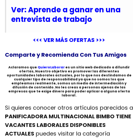
Ver: Aprende a ganar en una
entrevista de trabajo
<<< VER MÁS OFERTAS >>>
Comparte y Recomienda Con Tus Amigos
Aclaramos que
QuieroLaborar
es un sitio web dedicado a difundir
ofertas, Nuestro objetivo es promover las diferentes
oportunidades laborales actuales, por lo que nos deslindamos de
cualquier tipo de responsabilidad ya que no somos los que
empleamos realmente, somos un medio de intermediación y
difusión de contenido. No les creas a personas ajenas de las
empresas que te exige dinero para poder aplicar a alguna oferta
laboral.
Si quieres conocer otros artículos parecidos a
PANIFICADORA MULTINACIONAL BIMBO TIENE
VACANTES LABORALES DISPONIBLES
ACTUALES
puedes visitar la categoría