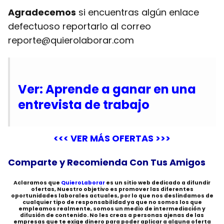
Agradecemos
si encuentras algún enlace
defectuoso reportarlo al correo
reporte@quierolaborar.com
Ver: Aprende a ganar en una
entrevista de trabajo
<<< VER MÁS OFERTAS >>>
Comparte y Recomienda Con Tus Amigos
Aclaramos que
QuieroLaborar
es un sitio web dedicado a difundir
ofertas, Nuestro objetivo es promover las diferentes
oportunidades laborales actuales, por lo que nos deslindamos de
cualquier tipo de responsabilidad ya que no somos los que
empleamos realmente, somos un medio de intermediación y
difusión de contenido. No les creas a personas ajenas de las
empresas que te exige dinero para poder aplicar a alguna oferta