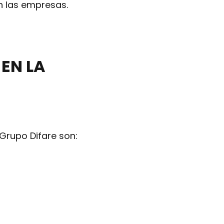
n las empresas.
EN LA
Grupo Difare son: