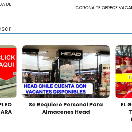
JA DE
CORONA TE OFRECE VACAN
esar
PLEO
Se Requiere Personal Para
EL 
PARA
Almacenes Head
T