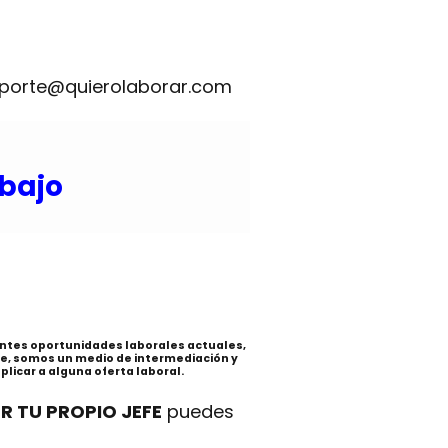
eporte@quierolaborar.com
abajo
rentes oportunidades laborales actuales,
e, somos un medio de intermediación y
licar a alguna oferta laboral.
R TU PROPIO JEFE
puedes