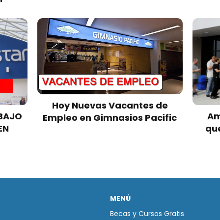
Hoy Nuevas Vacantes de
BAJO
Am
Empleo en Gimnasios Pacific
EN
que
MENÚ
Becas y Cursos Gratis