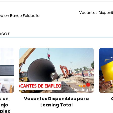
Vacantes Disponi
o en Banco Falabella
esar
s en
Vacantes Disponibles para
bajo
Leasing Total
mpleo