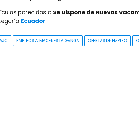
tículos parecidos a
Se Dispone de Nuevas Vacan
ategoría
Ecuador
.
BAJO
EMPLEOS ALMACENES LA GANGA
OFERTAS DE EMPLEO
O