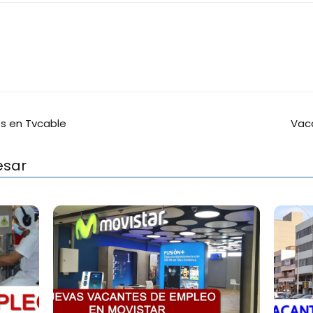
s en Tvcable
Vaca
esar