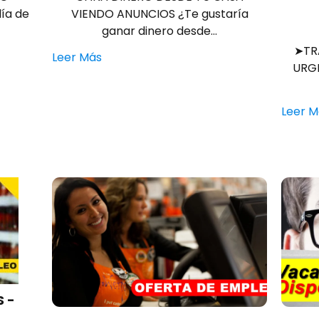
día de
VIENDO ANUNCIOS ¿Te gustaría
ganar dinero desde…
➤TR
Leer Más
URGE
Leer M
S -