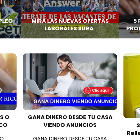
PLEO
MIRA LAS NUEVAS OFERTAS
5 
LABORALES SURA
PROC
S O
GANA DINERO DESDE TU CASA
ICO
VIENDO ANUNCIOS
S
Rell
 O
GANA DINERO DESDE TU CASA