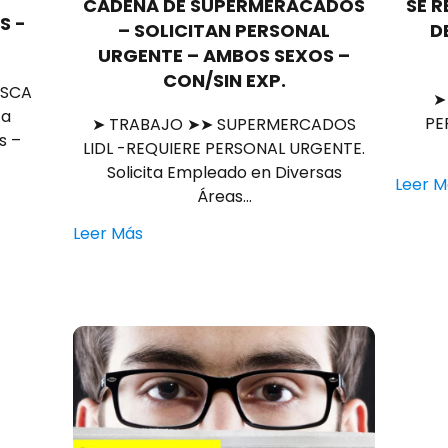
CADENA DE SUPERMERACADOS
SE R
S -
– SOLICITAN PERSONAL
D
URGENTE – AMBOS SEXOS –
CON/SIN EXP.
USCA
➤
ta
PE
➤ TRABAJO ➤➤ SUPERMERCADOS
s –
LIDL -REQUIERE PERSONAL URGENTE.
Solicita Empleado en Diversas
Leer M
Áreas…
Leer Más