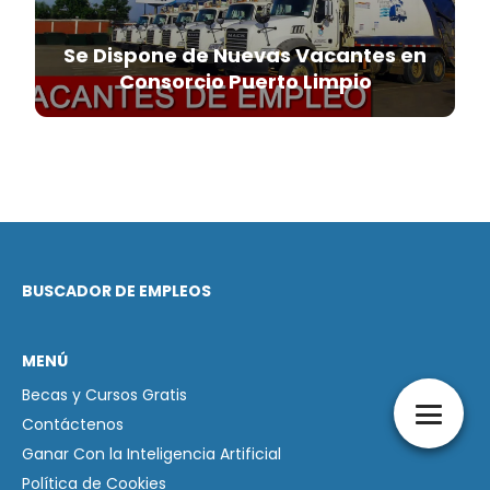
Se Dispone de Nuevas Vacantes en
Consorcio Puerto Limpio
BUSCADOR DE EMPLEOS
MENÚ
Becas y Cursos Gratis
Contáctenos
Ganar Con la Inteligencia Artificial
Política de Cookies