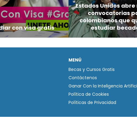
Estados Unidos abre
convocatorias p
colombianos que q
diar con visa gratis
estudiar becad
MENÚ
Becas y Cursos Gratis
Contáctenos
Ganar Con la Inteligencia Artifici
Política de Cookies
Políticas de Privacidad