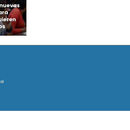
 nuevas
ara
uieren
os
al